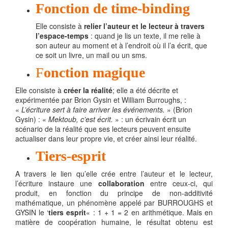
Fonction de time-binding
Elle consiste à
relier l’auteur et le lecteur à travers
l’espace-temps
: quand je lis un texte, il me relie à
son auteur au moment et à l’endroit où il l’a écrit, que
ce soit un livre, un mail ou un sms.
F
onction magique
Elle consiste à
créer la réalité
; elle a été décrite et
expérimentée par Brion Gysin et William Burroughs, :
«
L’écriture sert à faire arriver les événements.
» (Brion
Gysin) : «
Mektoub, c’est écrit.
» : un écrivain écrit un
scénario de la réalité que ses lecteurs peuvent ensuite
actualiser dans leur propre vie, et créer ainsi leur réalité.
Tiers-esprit
A travers le lien qu’elle crée entre l’auteur et le lecteur,
l’écriture instaure une
collaboration
entre ceux-ci, qui
produit, en fonction du principe de non-additivité
mathématique, un phénomène appelé par BURROUGHS et
GYSIN le ‘
tiers esprit
« : 1 + 1 = 2 en arithmétique. Mais en
matière de coopération humaine, le résultat obtenu est