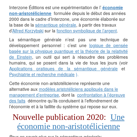
Interzone Éditions est une expérimentation de l’
économie
non-aristotélicienne
formulée depuis le début des années
2000 dans le cadre d’Interzone, une économie élaborée sur
la base de la
sémantique générale
, à partir des travaux
d’
Alfred Korzybski
sur la
fonction symbolique de l’argent
.
La sémantique générale n’est pas une technique de
développement personnel : c’est une
logique de pensée
basée sur la physique quantique et la théorie de la relativité
de Einstein
, un outil qui sert à résoudre des problèmes
humains, qui se posent dans la vie de tous les jours (voir
Applications pratiques de la sémantique générale
et
Psychiatrie et recherche médicale
).
Cette économie non-aristotélicienne représente une
alternative aux
modèles aristotéliciens appliqués dans le
management d’entreprise
, dont la
confrontation à l’épreuve
des faits
démontre qu’ils conduisent à l’effondrement de
l’économie et à la faillite du système qui repose sur eux.
Nouvelle publication 2020:
Une
économie non-aristotélicienne
Pour en savoir plus sur la sémantique générale: