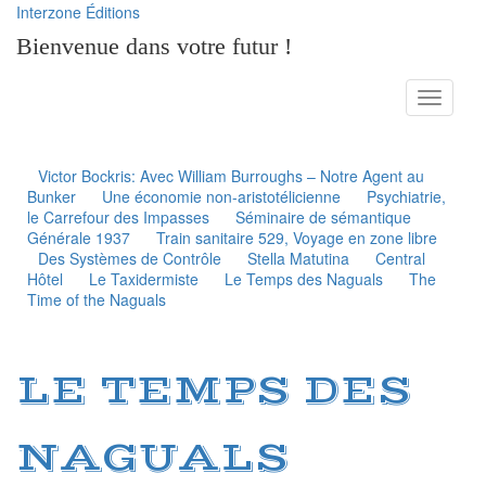
Interzone Éditions
Bienvenue dans votre futur !
Toggle
navigati
Victor Bockris: Avec William Burroughs – Notre Agent au
Bunker
Une économie non-aristotélicienne
Psychiatrie,
le Carrefour des Impasses
Séminaire de sémantique
Générale 1937
Train sanitaire 529, Voyage en zone libre
Des Systèmes de Contrôle
Stella Matutina
Central
Hôtel
Le Taxidermiste
Le Temps des Naguals
The
Time of the Naguals
LE TEMPS DES
NAGUALS