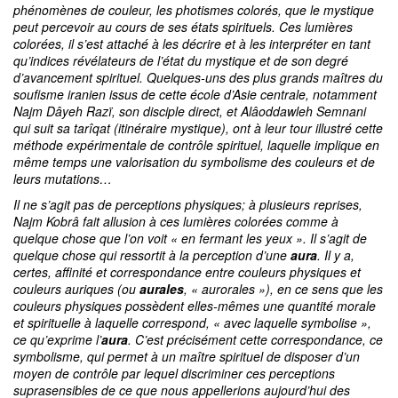
phénomènes de couleur, les photismes colorés, que le mystique
peut percevoir au cours de ses états spirituels. Ces lumières
colorées, il s’est attaché à les décrire et à les interpréter en tant
qu’indices révélateurs de l’état du mystique et de son degré
d’avancement spirituel. Quelques-uns des plus grands maîtres du
soufisme iranien issus de cette école d’Asie centrale, notamment
Najm Dâyeh Razï, son disciple direct, et Alâoddawleh Semnani
qui suit sa tarîqat (itinéraire mystique), ont à leur tour illustré cette
méthode expérimentale de contrôle spirituel, laquelle implique en
même temps une valorisation du symbolisme des couleurs et de
leurs mutations…
Il ne s’agit pas de perceptions physiques; à plusieurs reprises,
Najm Kobrâ fait allusion à ces lumières colorées comme à
quelque chose que l’on voit « en fermant les yeux ». Il s’agit de
quelque chose qui ressortit à la perception d’une
aura
. Il y a,
certes, affinité et correspondance entre couleurs physiques et
couleurs auriques (ou
aurales
, « aurorales »), en ce sens que les
couleurs physiques possèdent elles-mêmes une quantité morale
et spirituelle à laquelle correspond, « avec laquelle symbolise »,
ce qu’exprime l’
aura
. C’est précisément cette correspondance, ce
symbolisme, qui permet à un maître spirituel de disposer d’un
moyen de contrôle par lequel discriminer ces perceptions
suprasensibles de ce que nous appellerions aujourd’hui des