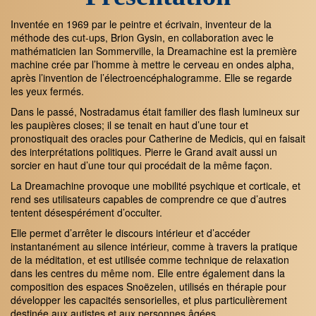
Inventée en 1969 par le peintre et écrivain, inventeur de la
méthode des cut-ups, Brion Gysin, en collaboration avec le
mathématicien Ian Sommerville, la Dreamachine est la première
machine crée par l’homme à mettre le cerveau en ondes alpha,
après l’invention de l’électroencéphalogramme. Elle se regarde
les yeux fermés.
Dans le passé, Nostradamus était familier des flash lumineux sur
les paupières closes; il se tenait en haut d’une tour et
pronostiquait des oracles pour Catherine de Medicis, qui en faisait
des interprétations politiques. Pierre le Grand avait aussi un
sorcier en haut d’une tour qui procédait de la même façon.
La Dreamachine provoque une mobilité psychique et corticale, et
rend ses utilisateurs capables de comprendre ce que d’autres
tentent désespérément d’occulter.
Elle permet d’arrêter le discours intérieur et d’accéder
instantanément au silence intérieur, comme à travers la pratique
de la méditation, et est utilisée comme technique de relaxation
dans les centres du même nom. Elle entre également dans la
composition des espaces Snoëzelen, utilisés en thérapie pour
développer les capacités sensorielles, et plus particulièrement
destinée aux autistes et aux personnes âgées.