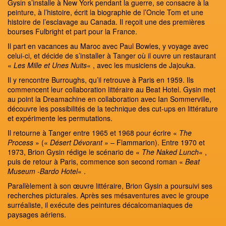
Gysin s’installe à New York pendant la guerre, se consacre à la
peinture, à l’histoire, écrit la biographie de l’Oncle Tom et une
histoire de l’esclavage au Canada. Il reçoit une des premières
bourses Fulbright et part pour la France.
Il part en vacances au Maroc avec Paul Bowles, y voyage avec
celui-ci, et décide de s’installer à Tanger où il ouvre un restaurant
«
Les Mille et Unes Nuits
« , avec les musiciens de Jajouka.
Il y rencontre Burroughs, qu’il retrouve à Paris en 1959. Ils
commencent leur collaboration littéraire au Beat Hotel. Gysin met
au point la Dreamachine en collaboration avec Ian Sommerville,
découvre les possibilités de la technique des cut-ups en littérature
et expérimente les permutations.
Il retourne à Tanger entre 1965 et 1968 pour écrire «
The
Process
» («
Désert Dévorant
» – Flammarion). Entre 1970 et
1973, Brion Gysin rédige le scénario de «
The Naked Lunch
« ,
puis de retour à Paris, commence son second roman «
Beat
Museum -Bardo Hotel
« .
Parallèlement à son œuvre littéraire, Brion Gysin a poursuivi ses
recherches picturales. Après ses mésaventures avec le groupe
surréaliste, il exécute des peintures décalcomaniaques de
paysages aériens.