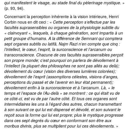
qui manifestent le visage, au stade final du pèlerinage mystique.
»
(p. 93, 94).
Concernant la perception inhérente à la vision intérieure, Henri
Corbin nous en dit ceci : «
Cette perception s’effectue par les
facultés suprasensibles ou organes de la physiologie subtile du
« clairvoyant », lesquels, à chaque génération, sont impartis à un
petit groupe d’humains. A la différence de Semnani qui comptera
sept organes subtils ou latifâ, Najm Razi n’en compte que cinq :
l’intellect, le cœur, l’esprit, la surconscience et l’arcanum ou
transconscience. Chacune de ces facultés suprasensibles perçoit
son propre monde; c’est pourquoi on parlera de dévoilement à
l’intellect (la plupart des philosophes ne sont pas allés au delà);
dévoilement du cœur (vision des diverses lumières colorées);
dévoilement de l’esprit (assomptions célestes, visions d’anges,
perceptions du passé et de l’avenir en leur état permanent);
dévoilement enfin à la surconscience et à l’arcanum. Là, « le
temps et l’espace de l’Au-delà » se montrent : ce qui était vu de
ce côté-ci, est vu de par l’autre côté. Et tous ces organes sont
intermédiaires les uns à l’égard des autres, chacun transmettant
à son suivant ce qui lui est dispensé et dévoilé, et son suivant le
reçoit sous la forme qui lui est propre; plus le mystique progresse
dans ces sept degrés du cœur en conformant son être aux
moribus divinis, plus se multiplient pour lui ces dévoilements.
»