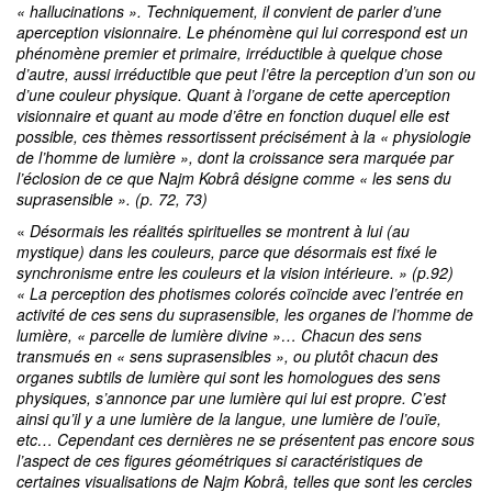
« hallucinations ». Techniquement, il convient de parler d’une
aperception visionnaire. Le phénomène qui lui correspond est un
phénomène premier et primaire, irréductible à quelque chose
d’autre, aussi irréductible que peut l’être la perception d’un son ou
d’une couleur physique. Quant à l’organe de cette aperception
visionnaire et quant au mode d’être en fonction duquel elle est
possible, ces thèmes ressortissent précisément à la « physiologie
de l’homme de lumière », dont la croissance sera marquée par
l’éclosion de ce que Najm Kobrâ désigne comme « les sens du
suprasensible ». (p. 72, 73)
«
Désormais les réalités spirituelles se montrent à lui (au
mystique) dans les couleurs, parce que désormais est fixé le
synchronisme entre les couleurs et la vision intérieure. » (p.92)
« La perception des photismes colorés coïncide avec l’entrée en
activité de ces sens du suprasensible, les organes de l’homme de
lumière, « parcelle de lumière divine »… Chacun des sens
transmués en « sens suprasensibles », ou plutôt chacun des
organes subtils de lumière qui sont les homologues des sens
physiques, s’annonce par une lumière qui lui est propre. C’est
ainsi qu’il y a une lumière de la langue, une lumière de l’ouïe,
etc… Cependant ces dernières ne se présentent pas encore sous
l’aspect de ces figures géométriques si caractéristiques de
certaines visualisations de Najm Kobrâ, telles que sont les cercles