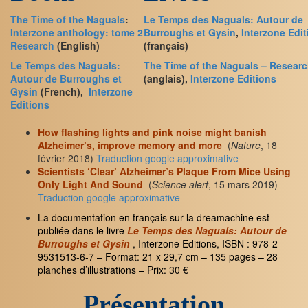
The Time of the Naguals
:
Le Temps des Naguals: Autour de
Interzone anthology: tome 2
Burroughs et Gysin
,
Interzone Edi
Research
(English)
(français)
Le Temps des Naguals:
The Time of the Naguals – Resear
Autour de Burroughs et
(anglais),
Interzone Editions
Gysin
(French),
Interzone
Editions
How flashing lights and pink noise might banish
Alzheimer’s, improve memory and more
(
Nature
, 18
février 2018)
Traduction google approximative
Scientists ‘Clear’ Alzheimer’s Plaque From Mice Using
Only Light And Sound
(
Science alert
, 15 mars 2019)
Traduction google approximative
La documentation en français sur la dreamachine est
publiée dans le livre
Le Temps des Naguals: Autour de
Burroughs et Gysin
, Interzone Editions, ISBN : 978-2-
9531513-6-7 – Format: 21 x 29,7 cm – 135 pages – 28
planches d’illustrations – Prix: 30 €
Présentation