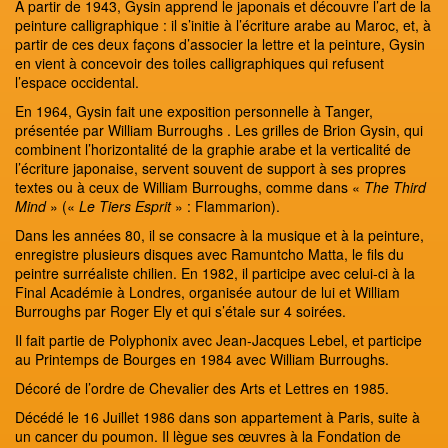
A partir de 1943, Gysin apprend le japonais et découvre l’art de la
peinture calligraphique : il s’initie à l’écriture arabe au Maroc, et, à
partir de ces deux façons d’associer la lettre et la peinture, Gysin
en vient à concevoir des toiles calligraphiques qui refusent
l’espace occidental.
En 1964, Gysin fait une exposition personnelle à Tanger,
présentée par William Burroughs . Les grilles de Brion Gysin, qui
combinent l’horizontalité de la graphie arabe et la verticalité de
l’écriture japonaise, servent souvent de support à ses propres
textes ou à ceux de William Burroughs, comme dans «
The Third
Mind
» («
Le Tiers Esprit
» : Flammarion).
Dans les années 80, il se consacre à la musique et à la peinture,
enregistre plusieurs disques avec Ramuntcho Matta, le fils du
peintre surréaliste chilien. En 1982, il participe avec celui-ci à la
Final Académie à Londres, organisée autour de lui et William
Burroughs par Roger Ely et qui s’étale sur 4 soirées.
Il fait partie de Polyphonix avec Jean-Jacques Lebel, et participe
au Printemps de Bourges en 1984 avec William Burroughs.
Décoré de l’ordre de Chevalier des Arts et Lettres en 1985.
Décédé le 16 Juillet 1986 dans son appartement à Paris, suite à
un cancer du poumon. Il lègue ses œuvres à la Fondation de