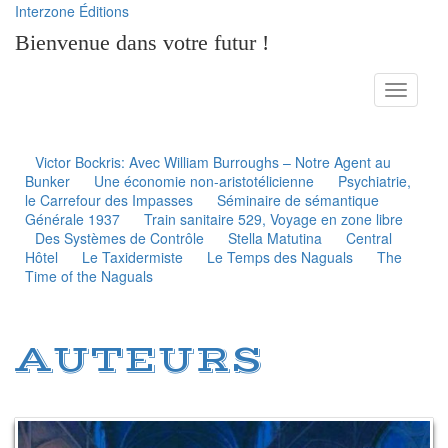
Interzone Éditions
Bienvenue dans votre futur !
Toggle
navigati
Victor Bockris: Avec William Burroughs – Notre Agent au
Bunker
Une économie non-aristotélicienne
Psychiatrie,
le Carrefour des Impasses
Séminaire de sémantique
Générale 1937
Train sanitaire 529, Voyage en zone libre
Des Systèmes de Contrôle
Stella Matutina
Central
Hôtel
Le Taxidermiste
Le Temps des Naguals
The
Time of the Naguals
AUTEURS